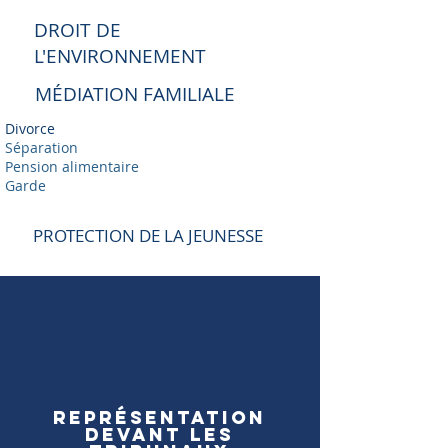
DROIT DE
L'ENVIRONNEMENT
MÉDIATION FAMILIALE
Divorce
Séparation
Pension alimentaire
Garde
PROTECTION DE LA JEUNESSE
Avocat Baie des Chaleurs
Avocat Charleton sur Mer
Avocat Chandler
Avocat Gaspé
Avocat New Carlisle
Avocat New Richmond
Avocat Pointe à la Croix
Avocat Port Daniel
Avocat Québec
REPRÉSENTATION
DEVANT LES