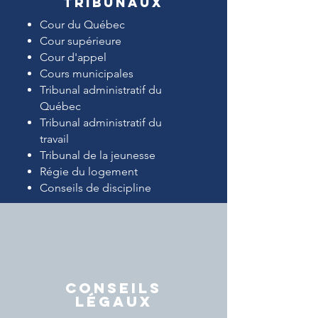
TRIBUNAUX
Cour du Québec
Cour supérieure
Cour d'appel
Cours municipales
Tribunal administratif du
Québec
Tribunal administratif du
travail
Tribunal de la jeunesse
Régie du logement
Conseils de discipline
CONSEILS
LÉGAUX