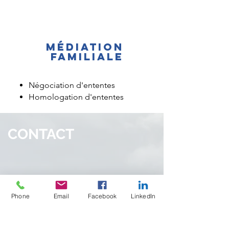
Médiation
familiale
Négociation d'ententes
Homologation d'ententes
CONTACT
335 avenue de Port-Royal,
Bonaventure
, QC
Phone
Email
Facebook
LinkedIn
G0C 1E0
(418) 392-3542