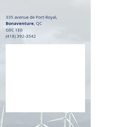
335 avenue de Port-Royal,
Bonaventure
, QC
G0C 1E0
(418) 392-3542