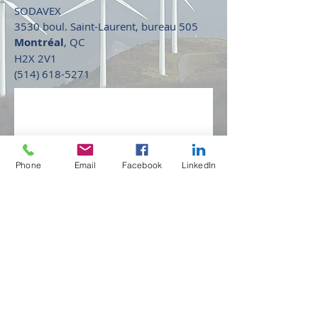
SODAVEX
3530 boul. Saint-Laurent, bureau 505
Montréal
, QC
H2X 2V1
(514) 618-5271
Phone
Email
Facebook
LinkedIn
Téléphone :
(418) 392-3542
Télécopieur:
1 (800) 857-1055
Email :
info@gagnonclaveau.com