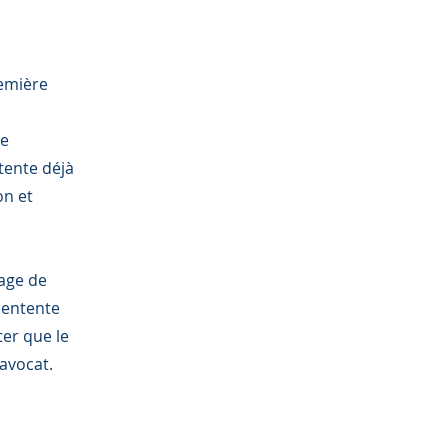
:
remière
ne
tente déjà
on et
tage de
f entente
ter que le
 avocat.