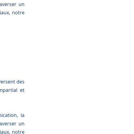
raverser un
iaux, notre
versent des
partial et
ication, la
raverser un
iaux, notre