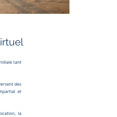
irtuel
iliale tant
versent des
partial et
ication, la